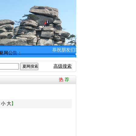
恭祝朋友们新春愉快！ [缥缈子 2012年1月
夏网公告：
高级搜索
热
荐
：
小
大
】