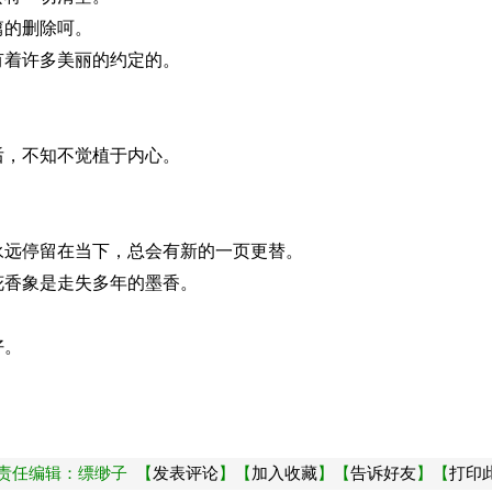
篇的删除呵。
有着许多美丽的约定的。
后，不知不觉植于内心。
永远停留在当下，总会有新的一页更替。
花香象是走失多年的墨香。
好。
责任编辑：缥缈子 【
发表评论
】【
加入收藏
】【
告诉好友
】【
打印