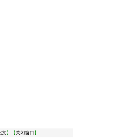
此文
】【
关闭窗口
】