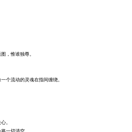
版图，惟谁独尊。
像一个流动的灵魂在指间缠绕。
。
关心。
会将一切清空。