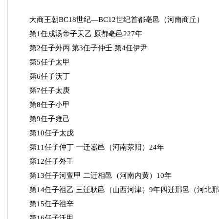
大商王朝BC18世纪—BC12世纪首都亳邑（河南商丘）
第1任成汤帝子天乙 原都亳邑227年
第2任子外丙 第3任子仲壬 第4任伊尹
第5任子太甲
第6任子沃丁
第7任子太庚
第8任子小甲
第9任子雍己
第10任子太戊
第11任子仲丁 一迁嚣邑（河南荥阳）24年
第12任子外壬
第13任子河亶甲 二迁相邑（河南内黄）10年
第14任子祖乙 三迁耿邑（山西河津）9年四迁邢邑（河北邢台
第15任子祖辛
第16任子沃甲