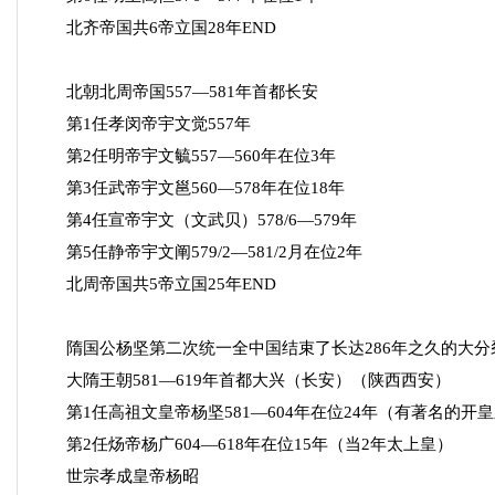
北齐帝国共6帝立国28年END
北朝北周帝国557—581年首都长安
第1任孝闵帝宇文觉557年
第2任明帝宇文毓557—560年在位3年
第3任武帝宇文邕560—578年在位18年
第4任宣帝宇文（文武贝）578/6—579年
第5任静帝宇文阐579/2—581/2月在位2年
北周帝国共5帝立国25年END
隋国公杨坚第二次统一全中国结束了长达286年之久的大分
大隋王朝581—619年首都大兴（长安）（陕西西安）
第1任高祖文皇帝杨坚581—604年在位24年（有著名的开
第2任炀帝杨广604—618年在位15年（当2年太上皇）
世宗孝成皇帝杨昭