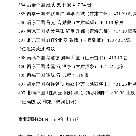
384 后秦帝国 姚苌 羌 长安 417 34 晋
385 西秦王国 乞伏国仁 鲜卑 金城（甘肃兰州） 431 39 胡
386 后凉王国 吕光 氐 姑藏（甘肃武威） 403 18 后秦
397 南凉王国 秃发乌孤 鲜卑 乐都（青海乐都） 414 18 西
397 北凉王国 1任段业 汉 张掖（甘肃张掖） 439 43 北魏
2任沮渠蒙逊 匈奴
398 南燕帝国 慕容德 鲜卑 广固（山东益都） 410 13 晋
400 西凉王国 李暠 汉 酒泉（甘肃酒泉） 421 22 北凉
405 西蜀王国 谯纵 汉 成都 413 9 晋
407 胡夏帝国 赫连勃勃 匈奴 统万（陕西横山） 431 25 吐
407 北燕帝国 1任高云 朝鲜 和龙（热河朝阳） 436 30 北魏
2任冯跋 汉 和龙（热河朝阳）
南北朝时代439—589年共151年