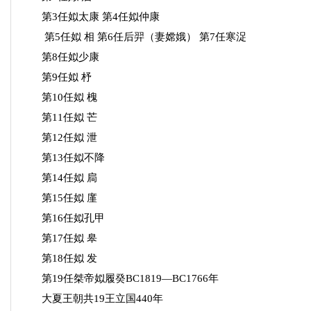
第3任姒太康 第4任姒仲康
第5任姒 相 第6任后羿（妻嫦娥） 第7任寒浞
第8任姒少康
第9任姒 杼
第10任姒 槐
第11任姒 芒
第12任姒 泄
第13任姒不降
第14任姒 扃
第15任姒 廑
第16任姒孔甲
第17任姒 皋
第18任姒 发
第19任桀帝姒履癸BC1819—BC1766年
大夏王朝共19王立国440年