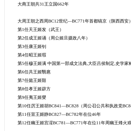
大商王朝共31王立国662年
大周王朝之西周BC12世纪—BC771年首都镐京（陕西西安
第1任天王姬发（武王）
第2任成王姬诵（周公姬旦摄政八年）
第3任康王姬钊
第4任昭王姬瑕
第5任穆王姬满 中国第一部成文法典,大臣吕侯制定,史学家称"
第6任共王姬翳扈
第7任懿王姬囏
第8任孝王姬辟方
第9任夷王姬燮
第10任厉王姬胡BC841—BC828（周公召公共和执政党BC
第11任宣王姬静BC827—BC782年在位46年
第12任幽王姬宫湦BC781—BC771年在位11年周幽王烽火