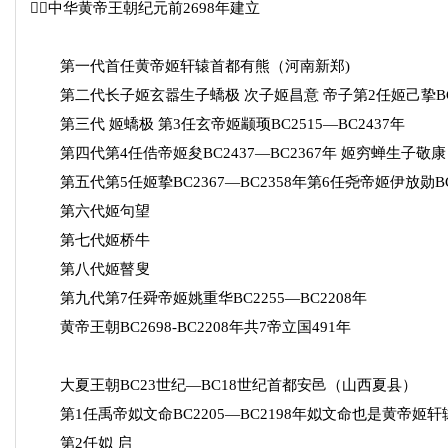
中华黄帝王朝纪元前2698年建立
第一代首任黄帝姬轩辕首都有熊（河南新郑)
第二代长子姬玄嚣生子蟜极 次子姬昌意 帝子第2任姬己挚BC25
第三代 姬蟜极 第3任玄帝姬颛顼BC2515—BC2437年
第四代第4任俈帝姬夋BC2437—BC2367年 姬穷蝉生子敬康
第五代第5任姬挚BC2367—BC2358年第6任尧帝姬伊放勋BC2
第六代姬句望
第七代姬桥牛
第八代姬瞽叟
第九代第7任舜帝姬姚重华BC2255—BC2208年
黄帝王朝BC2698-BC2208年共7帝立国491年
大夏王朝BC23世纪—BC18世纪首都安邑（山西夏县）
第1任禹帝姒文命BC2205—BC2198年姒文命也是黄帝姬
第2任姒 启