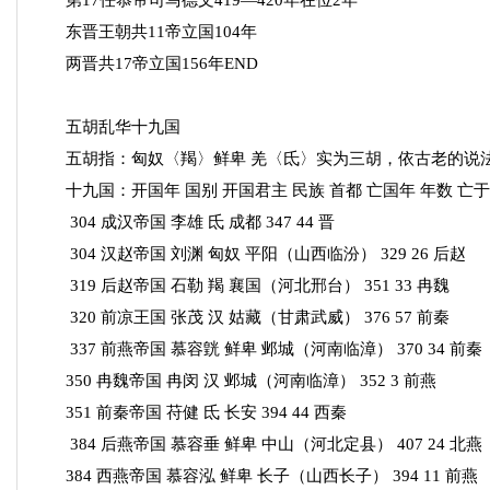
第17任恭帝司马德文419—420年在位2年
东晋王朝共11帝立国104年
两晋共17帝立国156年END
五胡乱华十九国
五胡指：匈奴〈羯〉鲜卑 羌〈氐〉实为三胡，依古老的说法
十九国：开国年 国别 开国君主 民族 首都 亡国年 年数 亡于
304 成汉帝国 李雄 氐 成都 347 44 晋
304 汉赵帝国 刘渊 匈奴 平阳（山西临汾） 329 26 后赵
319 后赵帝国 石勒 羯 襄国（河北邢台） 351 33 冉魏
320 前凉王国 张茂 汉 姑藏（甘肃武威） 376 57 前秦
337 前燕帝国 慕容皝 鲜卑 邺城（河南临漳） 370 34 前秦
350 冉魏帝国 冉闵 汉 邺城（河南临漳） 352 3 前燕
351 前秦帝国 苻健 氐 长安 394 44 西秦
384 后燕帝国 慕容垂 鲜卑 中山（河北定县） 407 24 北燕
384 西燕帝国 慕容泓 鲜卑 长子（山西长子） 394 11 前燕