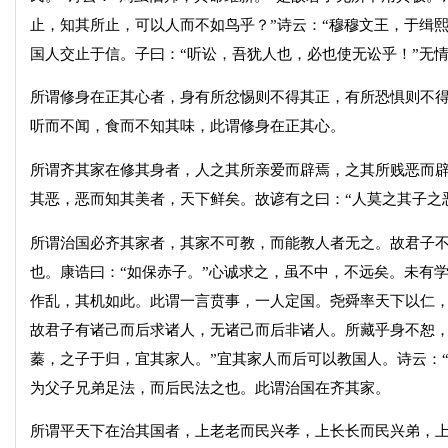
止，知其所止，可以人而不如鸟乎？”诗云：“穆穆文王，于缉
国人交止于信。子曰：“听讼，吾犹人也，必也使无讼乎！”无
所谓修身在正其心者，身有所忿惕则不得其正，有所恐惧则不
听而不闻，食而不知其味，此谓修身在正其心。
所谓齐其家在修其身者，人之其所亲爱而辟焉，之其所贱恶而
其恶，恶而知其美者，天下鲜矣。故谚有之曰：“人莫之其子之
所谓治国必齐其家者，其家不可教，而能教人者无之。故君子
也。康诰曰：“如保赤子。”心诚求之，虽不中，不远矣。未有
作乱，其机如此。此谓一言贲事，一人定国。尧舜率天下以仁
故君子有诸己而后求诸人，无诸己而后非诸人。所藏乎身不恕，
蓁，之子于归，宜其家人。”宜其家人而后可以教国人。诗云：“
为父子兄弟足法，而后民法之也。此谓治国在齐其家。
所谓平天下在治其国者，上老老而民兴孝，上长长而民兴弟，