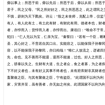
毋以事上；所恶于前，毋以先后；所恶于后，毋以从前；所恶于
君子，民之父母。”民之所好好之，民之所恶恶之，此之谓民之
不慎，辟则为天下戮矣。诗云：“殷之未丧师，克配上帝，仪监
有人，有人此有土，有土此有财，有财此有用。德者本也，财
者，亦悖而入；货悖而入者，亦悖而出。康诰曰：“唯命不于常
犯曰：“亡人无以为宝，仁亲为宝。”秦誓曰：“若有一个臣，
圣，其心好之，不啻若自其口出。实能容之，以能保我子孙黎
容，以不能保我子孙黎民，亦曰殆哉！”唯仁人放流之，迸诸四
先，命也。见不善而不能退，退而不能速，过也。好人之所恶
之，骄泰以失之。生财有大道，生之者众，食之者寡，为之者
下不好义者也，未有好义其事不终者也，未有府库财非其财者也
畜聚敛之臣。与其有聚敛之臣，宁有盗臣。”此谓国不以利为利
家，灾害并至，虽有善者，亦无如之何矣。此谓国家不以利为