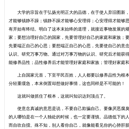
大学的宗旨在于弘扬光明正大的品德，在于使人弃旧图新，
才能够镇静不躁；镇静不躁才能够心安理得；心安理得才能够
有开始有终结。明白了这本末始终的道理，就接近事物发展的
家；要想治理好自己的国家，先要管理好自己的家庭和家族；
先要端正自己的心思；要想端正自己的心思，先要使自己的意
认识、研究万事万物。通过对万事万物的认识、研究后才能获
能修养品性；品性修养后才能管理好家庭和家族；管理好家庭
上自国家元首，下至平民百姓，人人都要以修养品性为根本
分轻重缓急，本末倒置却想做好事情，这也同样是不可能的！
这就叫做抓住了根本，这就叫知识达到顶点了。
使意念真诚的意思是说，不要自己欺骗自己。要像厌恶腐臭
的人哪怕是在一个人独处的时候，也一定要谨慎。品德低下的
而自吹自擂。殊不知，别人看你自己，就像能看见你的心肺肝