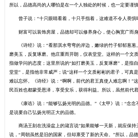
所以，品德高尚的人哪怕是在一个人独处的时候，也一定要谨
曾子说：“十只眼睛看着，十只手指着，这难道不令人畏惧吗
财富可以装饰房屋，品德却可以修养身心，使心胸宽广而身
《诗经》说：“看那淇水弯弯的岸边，嫩绿的竹子郁郁葱葱。
磨美玉，反复琢磨。他庄重而开朗，仪表堂堂。这样的一个文质
指做学问的态度；这里所说的“如打磨美玉，反复琢磨”，是指自
堂堂”，是指他非常威严；说“这样一个文质彬彬的君子，可真
难以忘怀。《诗经》说：“啊啊，前代的君王真使人难忘啊！”
民百姓也都蒙受恩泽，享受安乐，获得利益。所以，虽然前代
《康诰》说：“能够弘扬光明的品德。”《太甲》说：“念念不
是说要自己弘扬光明正大的品德。
商汤王刻在洗澡盆上的箴言说”如果能够一天新，就应保持天天
说，“周朝虽然是旧的国家，但却禀受了新的天命。”所以，品