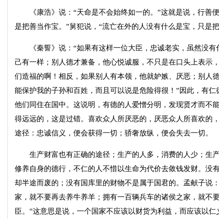
《康浩》说：“天命是不会始终如一的。”这就是说，行善便
是把善当作宝。”舅犯说，“流亡在外的人没有什么是宝，只是把
《秦誓》说：“如果有这样一位大臣，忠诚老实，虽然没有什
己有一样；别人德才兼备，他心悦诚服，不只是在口头上表示
们造福的啊！相反，如果别人有本领，他就妒嫉、厌恶；别人
能保护我的子孙和百姓，而且可以说是危险得很！”因此，有仁
他们同住在国中。这说明，有德的人爱憎分明，发现贤才而不
得远远的，这是过错。喜欢众人所厌恶的，厌恶众人所喜欢的
途径：忠诚信义，便会获得一切；骄奢放纵，便会失去一切。
生产财富也有正确的途径；生产的人多，消费的人少；生产
修养自身的德行，不仁的人不惜以生命为代价去敛钱发财。没
却半途而废的；没有国库里的财物不是属于国君的。孟献子说：
家，就不要再去养牛养羊；拥有一百辆兵车的诸侯之家，就不
臣。”这意思是说，一个国家不应该以财货为利益，而应该以仁