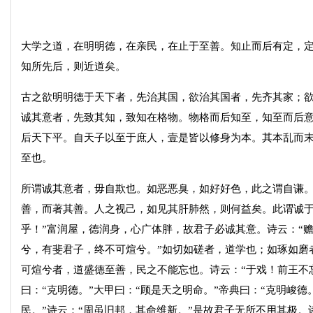
大学之道，在明明德，在亲民，在止于至善。知止而后有定，
知所先后，则近道矣。
古之欲明明德于天下者，先治其国，欲治其国者，先齐其家；
诚其意者，先致其知，致知在格物。物格而后知至，知至而后
后天下平。自天子以至于庶人，壹是皆以修身为本。其本乱而
至也。
所谓诚其意者，毋自欺也。如恶恶臭，如好好色，此之谓自谦
善，而著其善。人之视己，如见其肝肺然，则何益矣。此谓诚于
乎！”富润屋，德润身，心广体胖，故君子必诚其意。诗云：“
兮，有斐君子，终不可煊兮。”如切如磋者，道学也；如琢如磨
可煊兮者，道盛德至善，民之不能忘也。诗云：“于戏！前王不
曰：“克明德。”大甲曰：“顾是天之明命。”帝典曰：“克明峻德
民。”诗云：“周虽旧邦，其命维新。”是故君子无所不用其极。