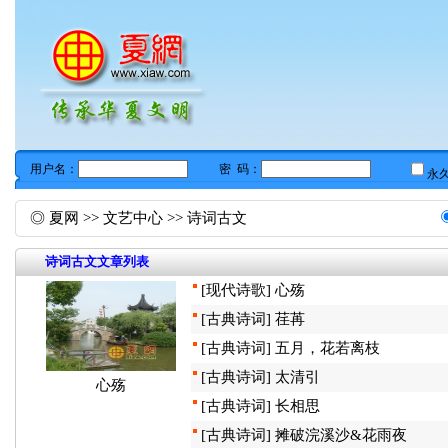
◎
夏网
>>
文艺中心
>>
诗词古文
诗词古文文章列表
[
现代诗歌
]
心殇
[
古典诗词
]
荏苒
[
古典诗词
]
五月，花若离枝
[
古典诗词
]
太清引
心殇
[
古典诗词
]
长相思
[
古典诗词
]
摊破浣溪沙&花雨夜