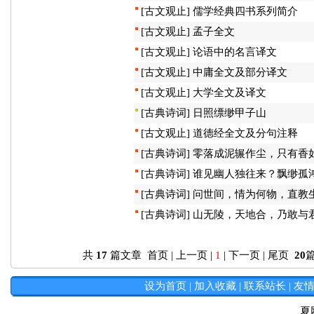
[
古文观止
]
儒学经典四书系列简介
[
古文观止
]
孟子全文
[
古文观止
]
论语中的名言译文
[
古文观止
]
中庸全文及部分译文
[
古文观止
]
大学全文及译文
[
古典诗词
]
日照缥缈甲子山
[
古文观止
]
道德经全文及分句注释
[
古典诗词
]
零落成泥辗作尘，只有香
[
古典诗词
]
谁见幽人独往来？飘缈孤
[
古典诗词
]
问世间，情为何物，直教
[
古典诗词
]
山无陵，天地合，乃敢与
共
17
篇文章 首页 | 上一页 |
1
| 下一页 | 尾页
20
设为首页
|
加入收藏
|
联系站长
|
友
夏