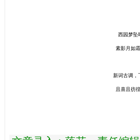
西园梦坠
素影月如
新词古调，
且喜且彷