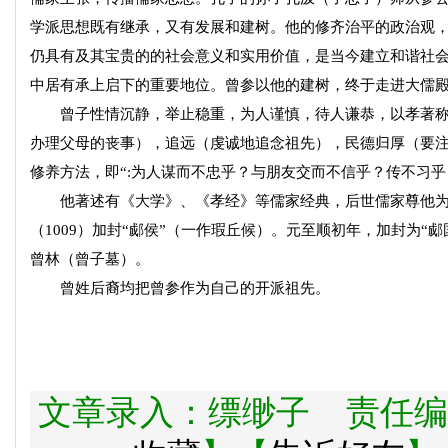
学派思想既有继承，又有发展和建树。他的修齐治平的政治观，
仍具有及其宝贵的的社会意义和实用价值，是当今建立和谐社
中居有承上启下的重要地位。曾参以他的建树，终于走进大儒
曾子性情沉静，举止稳重，为人谨慎，待人谦恭，以孝著称。
办理父母的丧事），追远（虔诚地追念祖先），民德归厚（要注
修养方法，即“:为人谋而不忠乎？与朋友交而不信乎？传不习乎
他著述有《大学》、《孝经》等儒家经典，后世儒家尊他为“
（1009）加封“郕侯”（一作瑕丘候）。元至顺初年，加封为“
曾林（曾子墓）。
曾姓后裔均把曾参作为自己的开派祖先。
文章录入：缥缈子 责任编