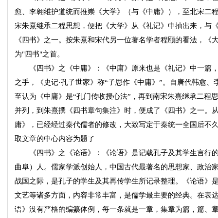
愈、李翱维护道统而推崇《大学》（与《中庸》），至北宋二程
宋朱熹继承二程思想，便把《大学》从《礼记》中抽出来，与
《四书》之一。按朱熹和宋代另一位著名学者程颐的看法，《
为"四书"之首。
《四书》之《中庸》：《中庸》原来也是《礼记》中一篇，在南
之手，《史记·孔子世家》称“子思作《中庸》”。自唐代韩愈
至认为《中庸》是“孔门传收授心法”，再到南宋朱熹继承二程
并列，到朱熹撰《四书章句集注》时，便成了《四书》之一。
庸》，已经经过秦代儒者的修改，大致写定于秦统一全国后不
取文章的中心内容为题了
《四书》之《论语》：《论语》是记载孔子及其学生言行的一部
曲阜）人。儒家学派创始人，中国古代最著名的思想家、政治
战国之际，是孔子的学生及其再传学生所记录整理。《论语》
文艺等诸多方面，内容非常丰富，是儒学最主要的经典。在表
语》没有严格的编纂体例，每一条就是一章，集章为篇，篇、