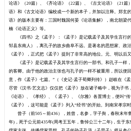
论语》（20篇）、《齐论语》（22篇）、《古文论语》（21
语》和《古文论语》编校成一个新的本子，并加以注释。郑玄
语》的版本主要有：三国时魏国何晏《论语集解》，南北朝梁
楠《论语正义》等。
《四书》之《孟子》：《孟子》是记载孟子及其学生言行的一部
邹县东南人），离孔子的故乡曲阜不远。是著名的思想家、政
《孟子》，正式把《孟子》提到了非常高的地位。元、明以后
《孟子》是记载孟子及其学生言行的一部书。和孔子一样，
的客卿。由于他的政治主张也与孔子的一样不被重用，所以便回
意，作《孟子》七篇。”（《史记·孟子荀卿列传》）赵岐在《孟
尽管《汉书·艺文志》仅仅把《孟子》放在诸子略中，视为子书，
《论语》、《孝经》、《 孟子》、《尔雅》各置博士，便叫“
《孟子》，这可能是《孟子》列入“经书”的开始。到南宋孝宗
曾子（前505～前436），姓曾，名参，字子舆，春秋末年鲁
年)，死于公元前435年(周考王五年，鲁悼公三十二年)，生
儒家主张，传播儒家思想。孔子的孙子孔汲（子思子）师从参