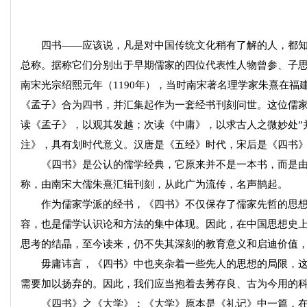
四书——应该说，凡是对中国传统文化稍有了解的人，都知
总称。据称它们分别出于早期儒家的四位代表性人物曾参、子
南宋光宗绍熙元年（1190年），当时南宋著名理学家朱熹在
《孟子》合为四书，并汇集起作为一套经书刊刻问世。这位儒家
读《孟子》，以观其发越；次读《中庸》，以求古人之微妙处”
注》，具有划时代意义。汉唐是《五经》时代，宋后是《四书
《四书》是公认的儒学经典，它原来并不是一本书，而是由
称，由南宋大儒朱熹汇辑刊刻，从此广为流传，名声鹊起。
作为儒家学派的经书，《四书》不仅保存了儒家先哲的思想
容，也是儒学认识论和方法的集中体现。因此，在中国思想史
思考的结晶，至今读来，仍不失其深刻的教育意义和启迪价值
毋庸讳言，《四书》中也夹杂着一些先人的思想的局限，这
需要加以扬弃的。因此，我们应当抱着去莠存良、古为今用的
《四书》之《大学》：《大学》原本是《礼记》中一篇，在南宋