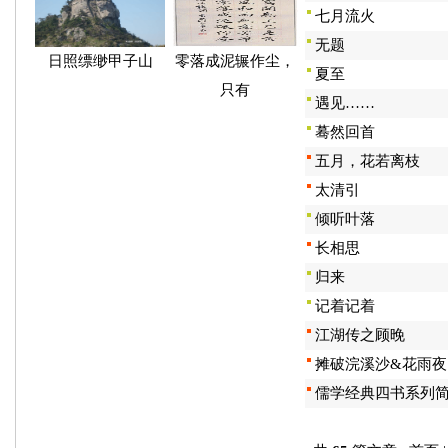
七月流火
无题
日照缥缈甲子山
零落成泥辗作尘，
夏至
只有
遇见……
蓦然回首
五月，花若离枝
太清引
倾听叶落
长相思
归来
记着记着
江湖传之顾晚
摊破浣溪沙&花雨夜
儒学经典四书系列