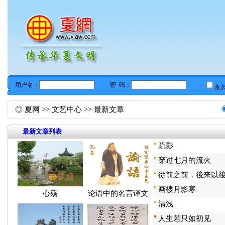
◎
夏网
>>
文艺中心
>> 最新文章
最新文章列表
疏影
穿过七月的流火
從前之前，後来以
画楼月影寒
心殇
论语中的名言译文
清浅
人生若只如初见