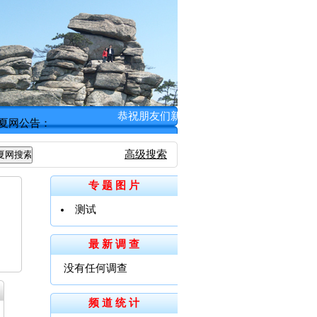
恭祝朋友们新春愉快！ [缥缈子 2012年1月
夏网公告：
高级搜索
专 题 图 片
测试
最 新 调 查
没有任何调查
频 道 统 计