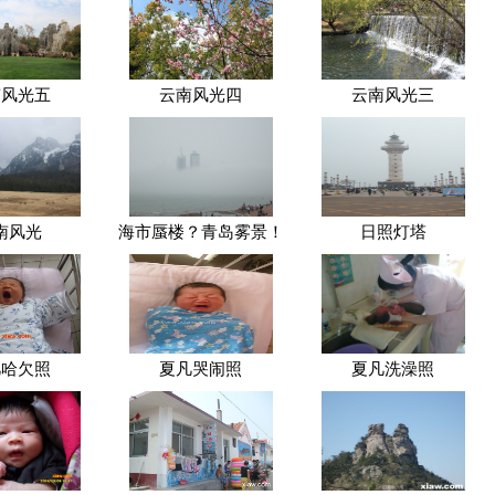
南风光五
云南风光四
云南风光三
南风光
海市蜃楼？青岛雾景！
日照灯塔
凡哈欠照
夏凡哭闹照
夏凡洗澡照