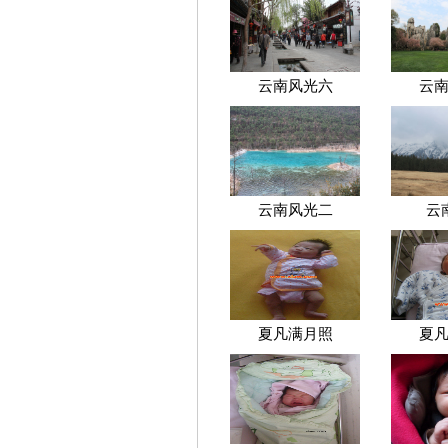
云南风光六
云
云南风光二
云
夏凡满月照
夏